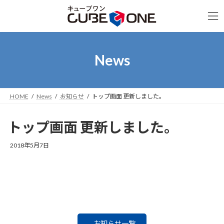
コ
ナ
ン
ビ
テ
ゲ
ン
ー
ツ
シ
へ
ョ
News
ス
ン
キ
に
ッ
移
プ
動
HOME
News
お知らせ
トップ画面 更新しました。
トップ画面 更新しました。
2018年5月7日
お知らせ一覧