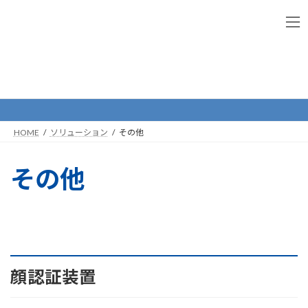
コ
ナ
ン
ビ
テ
ゲ
ン
ー
ツ
シ
へ
ョ
その他
ス
ン
キ
に
ッ
移
プ
動
HOME
ソリューション
その他
その他
顔認証装置