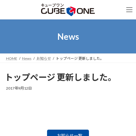
コ
ナ
ン
ビ
テ
ゲ
ン
ー
ツ
シ
へ
ョ
News
ス
ン
キ
に
ッ
移
プ
動
HOME
News
お知らせ
トップページ 更新しました。
トップページ 更新しました。
2017年9月12日
お知らせ一覧