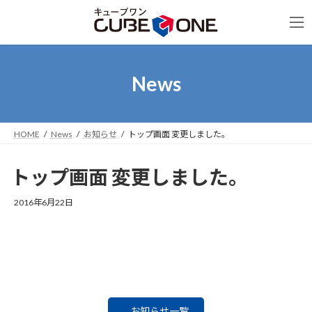
コ
ナ
ン
ビ
テ
ゲ
ン
ー
ツ
シ
へ
ョ
News
ス
ン
キ
に
ッ
移
プ
動
HOME
News
お知らせ
トップ画面 変更しました。
トップ画面 変更しました。
2016年6月22日
お知らせ一覧