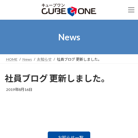
コ
ナ
ン
ビ
テ
ゲ
ン
ー
ツ
シ
へ
ョ
News
ス
ン
キ
に
ッ
移
プ
動
HOME
News
お知らせ
社員ブログ 更新しました。
社員ブログ 更新しました。
2019年8月16日
お知らせ一覧