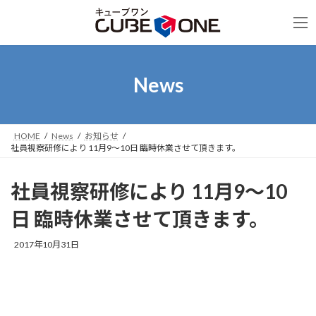
コ
ナ
ン
ビ
テ
ゲ
ン
ー
ツ
シ
へ
ョ
News
ス
ン
キ
に
ッ
移
プ
動
HOME
News
お知らせ
社員視察研修により 11月9～10日 臨時休業させて頂きます。
社員視察研修により 11月9～10
日 臨時休業させて頂きます。
2017年10月31日