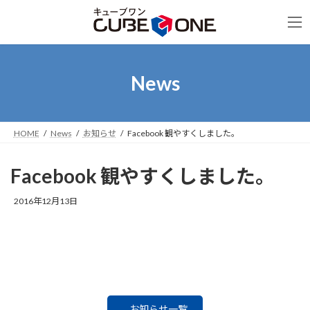
コ
ナ
ン
ビ
テ
ゲ
ン
ー
ツ
シ
へ
ョ
News
ス
ン
キ
に
ッ
移
プ
動
HOME
News
お知らせ
Facebook 観やすくしました。
Facebook 観やすくしました。
2016年12月13日
お知らせ一覧