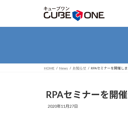
コ
ナ
ン
ビ
テ
ゲ
ン
ー
ツ
シ
へ
ョ
ス
ン
キ
に
ッ
移
プ
動
HOME
News
お知らせ
RPAセミナーを開催し
RPAセミナーを開
2020年11月27日