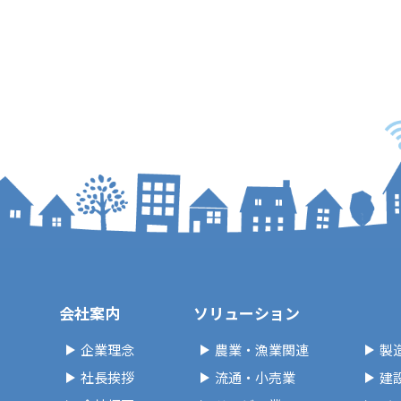
会社案内
ソリューション
企業理念
農業・漁業関連
製
社長挨拶
流通・小売業
建