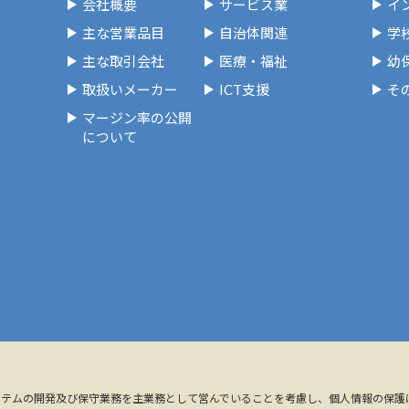
会社概要
サービス業
イ
主な営業品目
自治体関連
学
主な取引会社
医療・福祉
幼
取扱いメーカー
ICT支援
そ
マージン率の公開
について
ステムの開発及び保守業務を主業務として営んでいることを考慮し、個人情報の保護